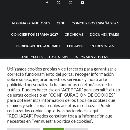
ALGUNAS CANCIONES
CINE
CONCIERTOS ESPAÑA 2026
CONCIERTOS ESPAÑA 2027
CRÓNICAS
DOCUMENTALES
EL RINCÓN DEL GOURMET
EN PAPEL
ENTREVISTAS
ESPECIALES
HOT NEWS
INFORMES Y LISTAS
LA TRASTIENDA
MIS DISCOS Y YO
NOTICIAS
OPINIÓN
Utilizamos cookies propias y de terceros para garantizar el
correcto funcionamiento del portal, recoger información
sobre su uso, mejorar nuestros servicios y mostrarte
REVIEWS
TEATRO
TU DISCO ME SUENA
publicidad personalizada basándonos en el análisis de tu
tráfico. Puedes hacer clic en “ACEPTAR” para permitir el uso
de estas cookies o en “CONFIGURACIÓN DE COOKIES”
para obtener más información de los tipos de cookies que
usamos y seleccionar cuáles aceptas o rechazas. Puede
rechazar las cookies optativas haciendo clic aquí
“RECHAZAR”. Puedes consultar toda la información que
necesites en
“Ver nuestra política de cookies”.