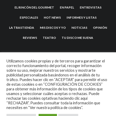
EL RINCÓN DEL GOURMET
EN PAPEL
ENTREVISTAS
ESPECIALES
HOT NEWS
INFORMES Y LISTAS
LA TRASTIENDA
MIS DISCOS Y YO
NOTICIAS
OPINIÓN
REVIEWS
TEATRO
TU DISCO ME SUENA
Utilizamos cookies propias y de terceros para garantizar el
correcto funcionamiento del portal, recoger información
sobre su uso, mejorar nuestros servicios y mostrarte
publicidad personalizada basándonos en el análisis de tu
tráfico. Puedes hacer clic en “ACEPTAR” para permitir el uso
de estas cookies o en “CONFIGURACIÓN DE COOKIES”
2007 COPYRIGHT -
CODETIPI
THEME
para obtener más información de los tipos de cookies que
usamos y seleccionar cuáles aceptas o rechazas. Puede
rechazar las cookies optativas haciendo clic aquí
“RECHAZAR”. Puedes consultar toda la información que
necesites en
“Ver nuestra política de cookies”.