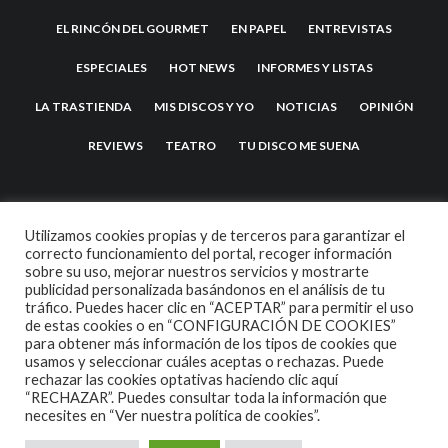
EL RINCÓN DEL GOURMET
EN PAPEL
ENTREVISTAS
ESPECIALES
HOT NEWS
INFORMES Y LISTAS
LA TRASTIENDA
MIS DISCOS Y YO
NOTICIAS
OPINIÓN
REVIEWS
TEATRO
TU DISCO ME SUENA
Utilizamos cookies propias y de terceros para garantizar el
correcto funcionamiento del portal, recoger información
sobre su uso, mejorar nuestros servicios y mostrarte
publicidad personalizada basándonos en el análisis de tu
tráfico. Puedes hacer clic en “ACEPTAR” para permitir el uso
de estas cookies o en “CONFIGURACIÓN DE COOKIES”
2007 COPYRIGHT -
CODETIPI
THEME
para obtener más información de los tipos de cookies que
usamos y seleccionar cuáles aceptas o rechazas. Puede
rechazar las cookies optativas haciendo clic aquí
“RECHAZAR”. Puedes consultar toda la información que
necesites en
“Ver nuestra política de cookies”.