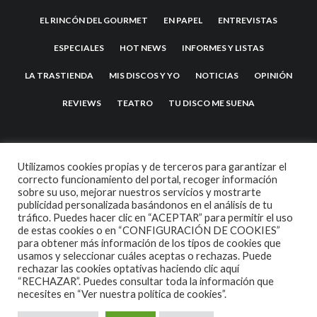
EL RINCÓN DEL GOURMET
EN PAPEL
ENTREVISTAS
ESPECIALES
HOT NEWS
INFORMES Y LISTAS
LA TRASTIENDA
MIS DISCOS Y YO
NOTICIAS
OPINIÓN
REVIEWS
TEATRO
TU DISCO ME SUENA
Utilizamos cookies propias y de terceros para garantizar el
correcto funcionamiento del portal, recoger información
sobre su uso, mejorar nuestros servicios y mostrarte
publicidad personalizada basándonos en el análisis de tu
tráfico. Puedes hacer clic en “ACEPTAR” para permitir el uso
de estas cookies o en “CONFIGURACIÓN DE COOKIES”
2007 COPYRIGHT -
CODETIPI
THEME
para obtener más información de los tipos de cookies que
usamos y seleccionar cuáles aceptas o rechazas. Puede
rechazar las cookies optativas haciendo clic aquí
“RECHAZAR”. Puedes consultar toda la información que
necesites en
“Ver nuestra política de cookies”.