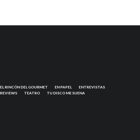
EL RINCÓN DEL GOURMET
EN PAPEL
ENTREVISTAS
REVIEWS
TEATRO
TU DISCO ME SUENA