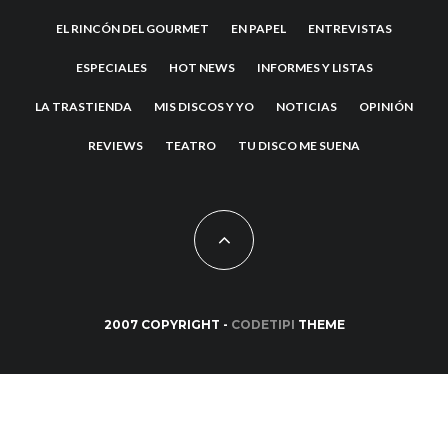
EL RINCÓN DEL GOURMET
EN PAPEL
ENTREVISTAS
ESPECIALES
HOT NEWS
INFORMES Y LISTAS
LA TRASTIENDA
MIS DISCOS Y YO
NOTICIAS
OPINIÓN
REVIEWS
TEATRO
TU DISCO ME SUENA
2007 COPYRIGHT -
CODETIPI
THEME