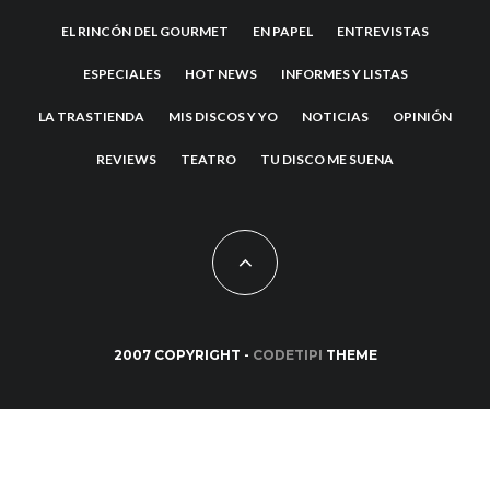
EL RINCÓN DEL GOURMET
EN PAPEL
ENTREVISTAS
ESPECIALES
HOT NEWS
INFORMES Y LISTAS
LA TRASTIENDA
MIS DISCOS Y YO
NOTICIAS
OPINIÓN
REVIEWS
TEATRO
TU DISCO ME SUENA
2007 COPYRIGHT -
CODETIPI
THEME