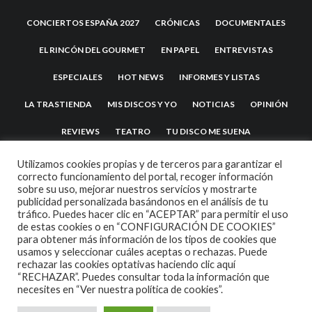
CONCIERTOS ESPAÑA 2027
CRÓNICAS
DOCUMENTALES
EL RINCÓN DEL GOURMET
EN PAPEL
ENTREVISTAS
ESPECIALES
HOT NEWS
INFORMES Y LISTAS
LA TRASTIENDA
MIS DISCOS Y YO
NOTICIAS
OPINIÓN
REVIEWS
TEATRO
TU DISCO ME SUENA
Utilizamos cookies propias y de terceros para garantizar el
correcto funcionamiento del portal, recoger información
sobre su uso, mejorar nuestros servicios y mostrarte
publicidad personalizada basándonos en el análisis de tu
tráfico. Puedes hacer clic en “ACEPTAR” para permitir el uso
de estas cookies o en “CONFIGURACIÓN DE COOKIES”
para obtener más información de los tipos de cookies que
usamos y seleccionar cuáles aceptas o rechazas. Puede
2007 COPYRIGHT -
CODETIPI
THEME
rechazar las cookies optativas haciendo clic aquí
“RECHAZAR”. Puedes consultar toda la información que
necesites en
“Ver nuestra política de cookies”.