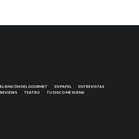
EL RINCÓN DEL GOURMET
EN PAPEL
ENTREVISTAS
REVIEWS
TEATRO
TU DISCO ME SUENA