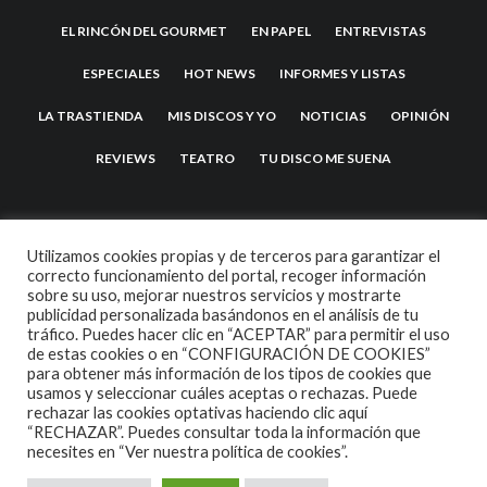
EL RINCÓN DEL GOURMET
EN PAPEL
ENTREVISTAS
ESPECIALES
HOT NEWS
INFORMES Y LISTAS
LA TRASTIENDA
MIS DISCOS Y YO
NOTICIAS
OPINIÓN
REVIEWS
TEATRO
TU DISCO ME SUENA
Utilizamos cookies propias y de terceros para garantizar el
correcto funcionamiento del portal, recoger información
sobre su uso, mejorar nuestros servicios y mostrarte
publicidad personalizada basándonos en el análisis de tu
tráfico. Puedes hacer clic en “ACEPTAR” para permitir el uso
de estas cookies o en “CONFIGURACIÓN DE COOKIES”
2007 COPYRIGHT -
CODETIPI
THEME
para obtener más información de los tipos de cookies que
usamos y seleccionar cuáles aceptas o rechazas. Puede
rechazar las cookies optativas haciendo clic aquí
“RECHAZAR”. Puedes consultar toda la información que
necesites en
“Ver nuestra política de cookies”.