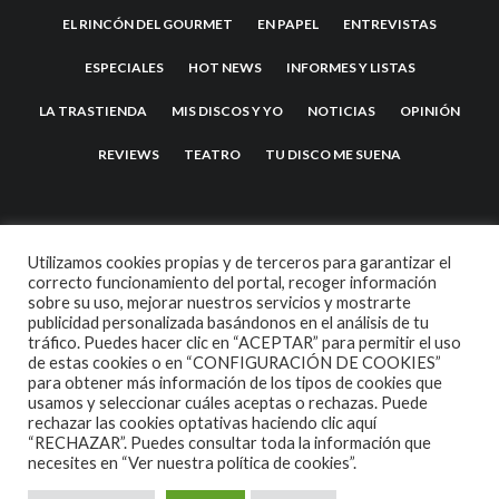
EL RINCÓN DEL GOURMET
EN PAPEL
ENTREVISTAS
ESPECIALES
HOT NEWS
INFORMES Y LISTAS
LA TRASTIENDA
MIS DISCOS Y YO
NOTICIAS
OPINIÓN
REVIEWS
TEATRO
TU DISCO ME SUENA
Utilizamos cookies propias y de terceros para garantizar el
correcto funcionamiento del portal, recoger información
sobre su uso, mejorar nuestros servicios y mostrarte
publicidad personalizada basándonos en el análisis de tu
tráfico. Puedes hacer clic en “ACEPTAR” para permitir el uso
2007 COPYRIGHT -
CODETIPI
THEME
de estas cookies o en “CONFIGURACIÓN DE COOKIES”
para obtener más información de los tipos de cookies que
usamos y seleccionar cuáles aceptas o rechazas. Puede
rechazar las cookies optativas haciendo clic aquí
“RECHAZAR”. Puedes consultar toda la información que
necesites en
“Ver nuestra política de cookies”.