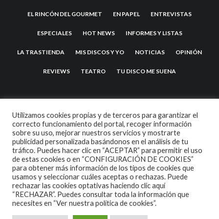
EL RINCÓN DEL GOURMET
EN PAPEL
ENTREVISTAS
ESPECIALES
HOT NEWS
INFORMES Y LISTAS
LA TRASTIENDA
MIS DISCOS Y YO
NOTICIAS
OPINIÓN
REVIEWS
TEATRO
TU DISCO ME SUENA
Utilizamos cookies propias y de terceros para garantizar el
correcto funcionamiento del portal, recoger información
sobre su uso, mejorar nuestros servicios y mostrarte
publicidad personalizada basándonos en el análisis de tu
tráfico. Puedes hacer clic en “ACEPTAR” para permitir el uso
de estas cookies o en “CONFIGURACIÓN DE COOKIES”
2007 COPYRIGHT -
CODETIPI
THEME
para obtener más información de los tipos de cookies que
usamos y seleccionar cuáles aceptas o rechazas. Puede
rechazar las cookies optativas haciendo clic aquí
“RECHAZAR”. Puedes consultar toda la información que
necesites en
“Ver nuestra política de cookies”.