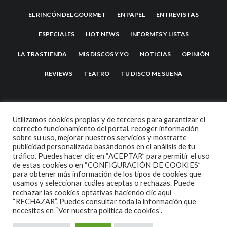
EL RINCÓN DEL GOURMET
EN PAPEL
ENTREVISTAS
ESPECIALES
HOT NEWS
INFORMES Y LISTAS
LA TRASTIENDA
MIS DISCOS Y YO
NOTICIAS
OPINIÓN
REVIEWS
TEATRO
TU DISCO ME SUENA
Utilizamos cookies propias y de terceros para garantizar el
correcto funcionamiento del portal, recoger información
sobre su uso, mejorar nuestros servicios y mostrarte
publicidad personalizada basándonos en el análisis de tu
tráfico. Puedes hacer clic en “ACEPTAR” para permitir el uso
de estas cookies o en “CONFIGURACIÓN DE COOKIES”
2007 COPYRIGHT -
CODETIPI
THEME
para obtener más información de los tipos de cookies que
usamos y seleccionar cuáles aceptas o rechazas. Puede
rechazar las cookies optativas haciendo clic aquí
“RECHAZAR”. Puedes consultar toda la información que
necesites en
“Ver nuestra política de cookies”.