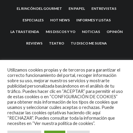
EL RINCÓN DEL GOURMET
EN PAPEL
ENTREVISTAS
ESPECIALES
HOT NEWS
INFORMES Y LISTAS
LA TRASTIENDA
MIS DISCOS Y YO
NOTICIAS
OPINIÓN
REVIEWS
TEATRO
TU DISCO ME SUENA
Utilizamos cookies propias y de terceros para garantizar el
correcto funcionamiento del portal, recoger información
sobre su uso, mejorar nuestros servicios y mostrarte
publicidad personalizada basándonos en el análisis de tu
tráfico. Puedes hacer clic en “ACEPTAR” para permitir el uso
de estas cookies o en “CONFIGURACIÓN DE COOKIES”
2007 COPYRIGHT -
CODETIPI
THEME
para obtener más información de los tipos de cookies que
usamos y seleccionar cuáles aceptas o rechazas. Puede
rechazar las cookies optativas haciendo clic aquí
“RECHAZAR”. Puedes consultar toda la información que
necesites en
“Ver nuestra política de cookies”.